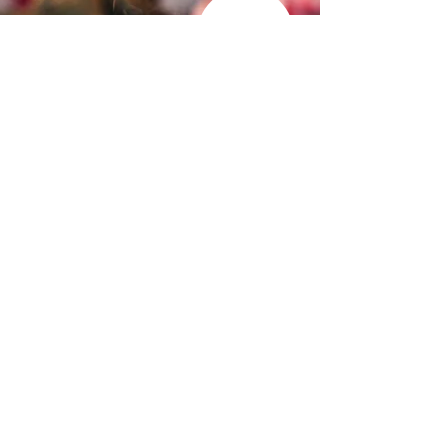
Termine
aktuelle
Meine Empfehlung für dich:
Für eine bessere Wirkung empfehle ich dir 3
Stunden vor der Cacaozeremonie nichts
mehr zu essen. Nimm bitte am Tag des