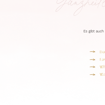
Ganzheit
Es gibt auch 
Da
Fa
Wh
Wa