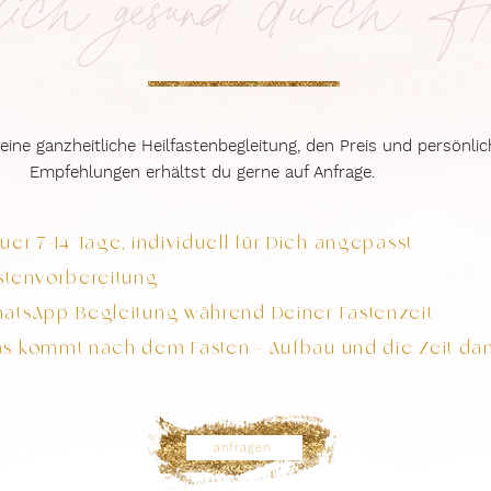
lich gesund durch H
eine ganzheitliche Heilfastenbegleitung, den Preis und persönlic
Empfehlungen erhältst du gerne auf Anfrage.
uer 7-14 Tage, individuell für Dich angepasst
stenvorbereitung
atsApp-Begleitung während Deiner Fastenzeit
s kommt nach dem Fasten – Aufbau und die Zeit da
anfragen